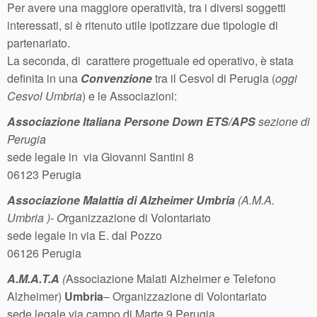
Per avere una maggiore operatività, tra i diversi soggetti
interessati, si è ritenuto utile ipotizzare due tipologie di
partenariato.
La seconda, di carattere progettuale ed operativo, è stata
definita in una
Convenzione
tra il Cesvol di Perugia (
oggi
Cesvol Umbria
) e le Associazioni:
Associazione Italiana Persone Down ETS/APS
sezione di
Perugia
sede legale in via Giovanni Santini 8
06123 Perugia
Associazione Malattia di Alzheimer Umbria
(A.M.A.
Umbria )- O
rganizzazione di Volontariato
sede legale in via E. dal Pozzo
06126 Perugia
A.M.A.T.A
(
Associazione Malati Alzheimer e Telefono
Alzheimer)
Umbria
– Organizzazione di Volontariato
sede legale via campo di Marte 9 Perugia