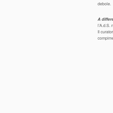
debole.
A differ
l’A.d.S.
Il curat
compimen