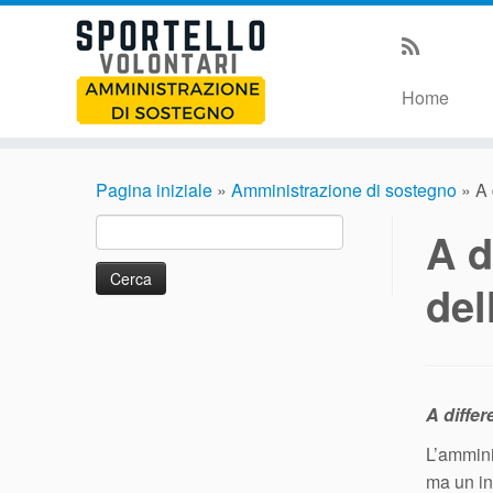
Home
Pagina iniziale
»
Amministrazione di sostegno
»
A 
Ricerca
A d
per:
del
A differ
L’ammini
ma un in